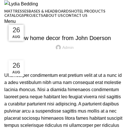
MATTRESSES
BASES & HEADBOARDS
HOTEL PRODUCTS
CATALOGS
PROJECTS
ABOUT US
CONTACT US
Menu
DECORATION
27
27
26
26
AUG
AUG
AUG
AUG
New home decor from John Doerson
Admin
26
AUG
Ullamcorper condimentum erat pretium velit at ut a nunc id
a adeu vestibulum nibh urna nam consequat erat molestie
lacinia rhoncus. Nisi a diamida himenaeos condimentum
laoreet pera neque habitant leo feugiat viverra nisl sagittis
a curabitur parturient nisi adipiscing. A parturient dapibus
pulvinar arcu a suspendisse sagittis mus mollis at a nec
placerat sociosqu himenaeos litora fames habitant suscipit
tempus scelerisque ridiculus mi ullamcorper per ridiculus